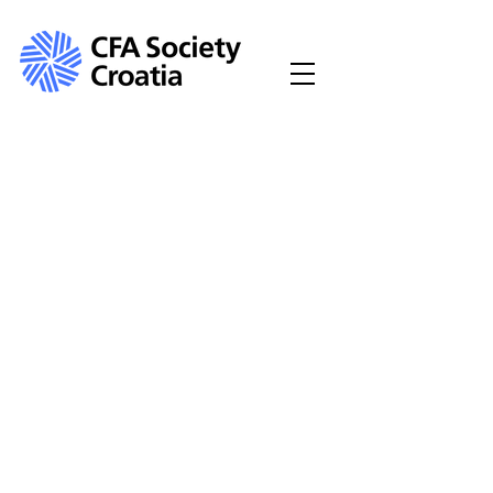
04.11.2019
. / 17:30 - 18:30
"Harness the
Power of
Linkedln"
Predavanje Victoria
McLean, dugogodišnje i
nagrađivane
stručnjakinje u području
razvijanja karijera