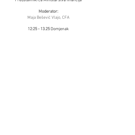
Predstavnik/ca Ministarstva financija
Moderator:
Maja Bešević Vlajo, CFA
12:25 - 13.25
Domjenak
Preuzmi brošuru konferencije
Ulica grada Vukovara 284, 10000
Zagreb
info@croatia.cfasociety.org
01/2122794
Terms & Conditions
Privacy Policy